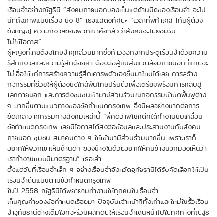
เรือนจำอย่างณัฐธินี “สังคมภายนอกมองเห็นแต่ด้านมืดของเรือนจำ จะไป
นึกถึงภาพแบบเรื่อง ขัง 8” เธอแสดงทัศนะ “เวลาที่พี่ทำเคส [กับผู้ต้อง
ขังหญิง] ความกังวลของพวกเขาคือกลัวว่าสังคมจะไม่ยอมรับ
ไม่ให้โอกาส”
ผู้หญิงที่เคยต้องโทษจำคุกส่วนมากซึ่งก้าวออกจากประตูเรือนจำด้วยความ
รู้สึกกังวลและความรู้สึกด้อยค่า ต้องต่อสู้กับสิ่งแวดล้อมภายนอกที่แทบจะ
ไม่เอื้อให้แก่การสร้างความรู้สึกเคารพตัวเองขึ้นมาใหม่ได้เลย การสร้าง
กิจกรรมที่ช่วยให้ผู้ต้องขังใกล้พ้นโทษปรับตัวเพื่อเตรียมพร้อมการกลับสู่
โลกภายนอก และการดึงชุมชนเข้ามามีส่วนร่วมในกิจกรรมบำบัดฟื้นฟูต่าง
ๆ มากขึ้นตามแนวทางของข้อกำหนดกรุงเทพ จึงมีผลอย่างมากต่อการ
ขัดเกลาวาทกรรมทางสังคมเหล่านี้ “พี่คิดว่าพี่โชคดีที่ได้ทำงานขับเคลื่อน
ข้อกำหนดกรุงเทพ เลยมีโอกาสได้ส่งต่อข้อมูลและประสานงานกับสังคม
ภายนอก ชุมชน สมาคมต่าง ๆ ให้เข้ามามีส่วนร่วมมากขึ้น เพราะเราก็
อยากให้พวกเขาเห็นด้านดีๆ ของข้างในด้วยอยากให้คนข้างนอกมองเห็นว่า
เราทำงานแบบมีมาตรฐาน” เธอเล่า
ตั้งแต่วันที่เรือนจำเล็ก ๆ อย่างเรือนจำจังหวัดอุทัยธานีได้รับคัดเลือกให้เป็น
เรือนจำต้นแบบตามข้อกำหนดกรุงเทพ
ในปี 2558 ณัฐธินีได้พยายามทำงานให้ทุกคนในเรือนจำ
เห็นคุณค่าของข้อกำหนดเรื่อยมา ปัจจุบันเจ้าหน้าที่ทั้งเก่าและใหม่ในรั้วเรือน
จำอุทัยธานีต่างเต็มใจที่จะร่วมผลักดันให้เรือนจำเดินหน้าไปในทิศทางที่ณัฐธิ