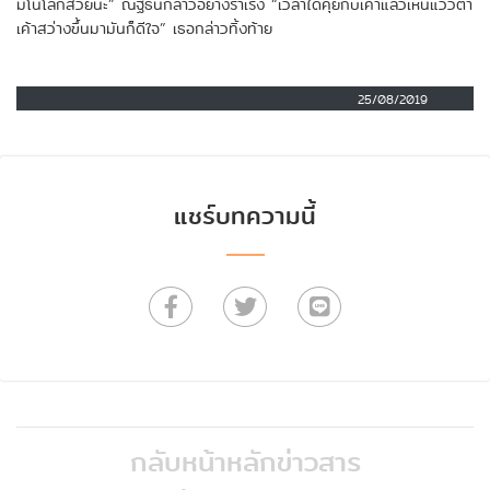
มโนโลกสวยนะ” ณัฐธินีกล่าวอย่างร่าเริง “เวลาได้คุยกับเค้าแล้วเห็นแววตา
เค้าสว่างขึ้นมามันก็ดีใจ” เธอกล่าวทิ้งท้าย
25/08/2019
แชร์บทความนี้
กลับหน้าหลักข่าวสาร