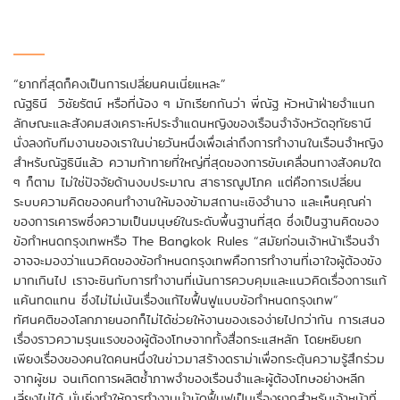
> Bangkok Rules Training
> เว็บไซต์หลัก TIJ
“ยากที่สุดก็คงเป็นการเปลี่ยนคนเนี่ยแหละ”
ณัฐธินี วิชัยรัตน์ หรือที่น้อง ๆ มักเรียกกันว่า พี่ณัฐ หัวหน้าฝ่ายจำแนก
ลักษณะและสังคมสงเคราะห์ประจำแดนหญิงของเรือนจำจังหวัดอุทัยธานี
นั่งลงกับทีมงานของเราในบ่ายวันหนึ่งเพื่อเล่าถึงการทำงานในเรือนจำหญิง
สำหรับณัฐธินีแล้ว ความท้าทายที่ใหญ่ที่สุดของการขับเคลื่อนทางสังคมใด
ๆ ก็ตาม ไม่ใช่ปัจจัยด้านงบประมาณ สาธารณูปโภค แต่คือการเปลี่ยน
ระบบความคิดของคนทำงานให้มองข้ามสถานะเชิงอำนาจ และเห็นคุณค่า
ของการเคารพซึ่งความเป็นมนุษย์ในระดับพื้นฐานที่สุด ซึ่งเป็นฐานคิดของ
ข้อกำหนดกรุงเทพหรือ The Bangkok Rules “สมัยก่อนเจ้าหน้าเรือนจำ
อาจจะมองว่าแนวคิดของข้อกำหนดกรุงเทพคือการทำงานที่เอาใจผู้ต้องขัง
มากเกินไป เราจะชินกับการทำงานที่เน้นการควบคุมและแนวคิดเรื่องการแก้
แค้นทดแทน ซึ่งไม่ไม่เน้นเรื่องแก้ไขฟื้นฟูแบบข้อกำหนดกรุงเทพ”
ทัศนคติของโลกภายนอกก็ไม่ได้ช่วยให้งานของเธอง่ายไปกว่ากัน การเสนอ
เรื่องราวความรุนแรงของผู้ต้องโทษจากทั้งสื่อกระแสหลัก โดยหยิบยก
เพียงเรื่องของคนใดคนหนึ่งในข่าวมาสร้างดราม่าเพื่อกระตุ้นความรู้สึกร่วม
จากผู้ชม จนเกิดการผลิตซ้ำภาพจำของเรือนจำและผู้ต้องโทษอย่างหลีก
เลี่ยงไม่ได้ นั่นยิ่งทำให้การทำงานบำบัดฟื้นฟูเป็นเรื่องยากสำหรับเจ้าหน้าที่