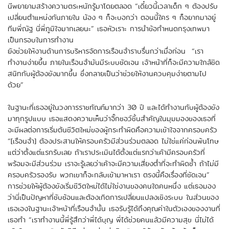
นีพยายามสร้างความตระหนักรู้มาโดยตลอด “เดี๋ยวนี้เวลาเด็ก ๆ ต้องปรับ
เปลี่ยนตำแหน่งกันภายใน น้อง ๆ ก็จะบอกว่า ตอนนี้ใคร ๆ ก็อยากมาอยู่
ทีมพี่ณัฐ นี่พี่ภูมิใจมากเลยนะ” เธอหัวเราะ การนำข้อกำหนดกรุงเทพมา
เป็นกรอบในการทำงาน
ยังช่วยให้งานด้านการบริหารจัดการเรือนจำราบรื่นกว่าเมื่อก่อน “เรา
ทำงานง่ายขึ้น ภายในเรือนจำมันมีระบบชัดเจน เจ้าหน้าที่ก็จะมีความใกล้ชิด
สนิทกับผู้ต้องขังมากขึ้น ซึ่งกลายเป็นว่าช่วยให้งานควบคุมง่ายตามไป
ด้วย”
ในฐานะที่เธออยู่ในวงการราชทัณฑ์มากว่า 30 ปี และได้ทำงานกับผู้ต้องขัง
มาทุกรูปแบบ เธอแสดงความเห็นว่าจิ๊กซอว์ชิ้นสำคัญในมุมมองของเธอที่
จะมีผลต่อการเริ่มต้นชีวิตใหม่ของผู้กระทำผิดคือความเข้าใจจากครอบครัว
“[เรือนจำ] ต้องประสานให้ครอบครัวมีส่วนร่วมตลอด ไม่ใช่แค่ก่อนพ้นโทษ
แต่ว่าตั้งแต่แรกรับเลย ถ้าเราประเมินได้ตั้งแต่แรกว่าเค้ามีครอบครัวที่
พร้อมจะมีส่วนร่วม เราจะรู้เลยว่าเค้าจะมีความเสี่ยงต่ำที่จะทำผิดซ้ำ ถ้าไม่มี
ครอบครัวรองรับ พวกเขาก็จะกลับเข้ามาหาเรา ตรงนี้คือเรื่องที่ชัดเจน”
การช่วยให้ผู้ต้องขังเริ่มชีวิตใหม่ได้ไม่ใช่งานของคนใดคนหนึ่ง แต่เธอมอง
ว่านี่เป็นปัญหาที่ซับซ้อนและต้องเกิดการเปลี่ยนแปลงเชิงระบบ ในส่วนของ
เธอเองในฐานะเจ้าหน้าที่เรือนจำนั้น เธอรับรู้ได้ถึงคุณค่าในตัวเองของงานที่
เธอทำ “เราทำงานนี้พี่รู้สึกว่าพี่ได้บุญ พี่ได้ช่วยคนแล้วมีความสุข นี่ไม่ได้